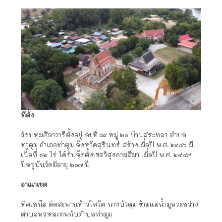
ที่ตั้ง
วัดปทุมศิลาวารีตั้งอยู่เลขที่ ๘๘ หมู่ ๒๑ บ้านสระทลา ตำบล
ท่าตูม อำเภอท่าตูม จังหวัดสุรินทร์ สร้างเมื่อปี พ.ศ. ๒๓๔๖ มี
เนื้อที่ ๑๒ ไร่ ได้รับจัดตั้งเขตวิสุงคามสีมา เมื่อปี พ.ศ. ๒๕๔๙
ปัจจุบันวัดมีอายุ ๒๑๗ ปี
อาณาเขต
ทิศเหนือ ติดสะพานท้าวโสวัต-นางบัวตูม ข้ามแม่น้ำมูลระหว่าง
ตำบลพรหมเทพกับตำบลท่าตูม