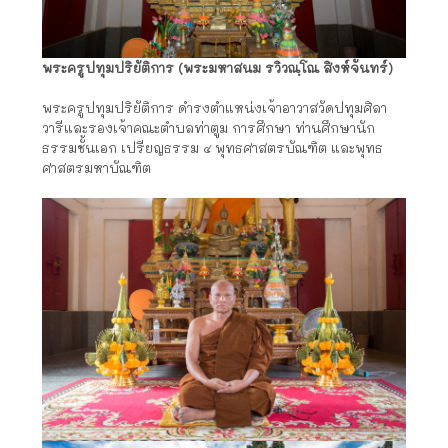
พระครูปทุมปริยัติการ (พระมหาสนม รวิวณฺโณ สิงห์จันทร์)
พระครูปทุมปริยัติการ ดำรงตำแหน่งเจ้าอาวาสวัดปทุมศิลา
วารีและรองเจ้าคณะตำบลท่าตูม การศึกษา ท่านศึกษานัก
ธรรมชั้นเอก เปรียญธรรม ๔ พุทธศาสตรบัณฑิต และพุทธ
ศาสตรมหาบัณฑิต