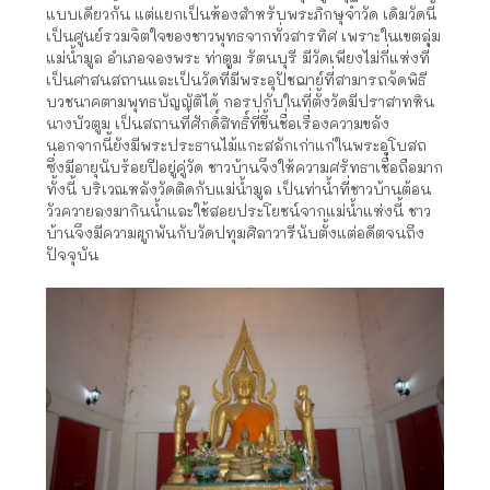
แบบเดียวกัน แต่แยกเป็นห้องสำหรับพระภิกษุจำวัด เดิมวัดนี้
เป็นศูนย์รวมจิตใจของชาวพุทธจากทั่วสารทิศ เพราะในเขตลุ่ม
แม่น้ำมูล อำเภอจองพระ ท่าตูม รัตนบุรี มีวัดเพียงไม่กี่แห่งที่
เป็นศาสนสถานและเป็นวัดที่มีพระอุปัชฌาย์ที่สามารถจัดพิธี
บวชนาคตามพุทธบัญญัติได้ กอรปกับในที่ตั้งวัดมีปราสาทหิน
นางบัวตูม เป็นสถานที่ศักดิ์สิทธิ์ที่ขึ้นชื่อเรื่องความขลัง
นอกจากนี้ยังมีพระประธานไม้แกะสลักเก่าแก่ในพระอุโบสถ
ซึ่งมีอายุนับร้อยปีอยู่คู่วัด ชาวบ้านจึงให้ความศรัทธาเชื่อถือมาก
ทั้งนี้ บริเวณหลังวัดติดกับแม่น้ำมูล เป็นท่าน้ำที่ชาวบ้านต้อน
วัวควายลงมากินน้ำและใช้สอยประโยชน์จากแม่น้ำแห่งนี้ ชาว
บ้านจึงมีความผูกพันกับวัดปทุมศิลาวารีนับตั้งแต่อดีตจนถึง
ปัจจุบัน