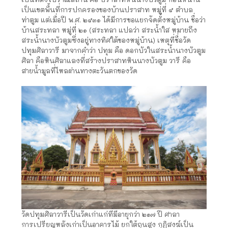
เป็นเขตพื้นที่การปกครองของบ้านปราสาท หมู่ที่ ๕ ตำบล
ท่าตูม แต่เมื่อปี พ.ศ. ๒๕๓๑ ได้มีการขอแยกจัดตั้งหมู่บ้าน ชื่อว่า
บ้านสระทลา หมู่ที่ ๒๑ (สระทลา แปลว่า สระน้ำใส หมายถึง
สระน้ำนางบัวตูมซึ่งอยู่ทางทิศใต้ของหมู่บ้าน) เหตุที่ชื่อวัด
ปทุมศิลาวารี มาจากคำว่า ปทุม คือ ดอกบัวในสระน้ำนางบัวตูม
ศิลา คือหินศิลาแลงที่สร้างปราสาทหินนางบัวตูม วารี คือ
สายน้ำมูลที่ไหลผ่านทางตะวันตกของวัด
วัดปทุมศิลาวารีเป็นวัดเก่าแก่ที่มีอายุกว่า ๒๑๗ ปี ศาลา
การเปรียญหลังเก่าเป็นอาคารไม้ ยกใต้ถุนสูง กุฏิสงฆ์เป็น