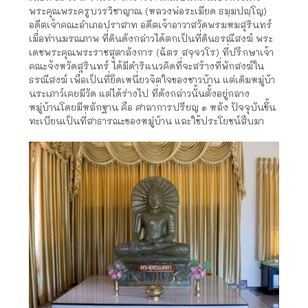
พระคุณพระครูบวรวิชาญาณ (หลวงพ่อระเมียด ธมฺมปญฺโญ)
อดีตเจ้าคณะอำเภอปราสาท อดีตเจ้าอาวาสวัดพรมหมสุรินทร์
เมื่อท่านมรณภาพ ที่ดินดังกล่าวได้ตกเป็นที่ดินธรณีสงฆ์ พระ
เดชพระคุณพระราชสุตาลังการ (ฉัตร สจฺจวโร) ที่ปรึกษาเจ้า
คณะจังหวัดสุรินทร์ ได้มีดำริแนวคิดที่จะสร้างที่พักสงฆ์ใน
ธรณีสงฆ์ เพื่อเป็นที่ยึดเหนี่ยวจิตใจของชาวบ้าน แต่เดิมหมู่บ้า
นระเภาว์เคยมีวัด แต่ได้ร่างไป ที่ดังกล่าวนั้นตั้งอยู่กลาง
หมู่บ้านโดยมีหลักฐาน คือ ศาลาการปรียญ ๑ หลัง ปัจจุบันขึ้น
ทะเบียนเป็นที่สาธารณะของหมู่บ้าน และใช้ประโยชน์สืบมา