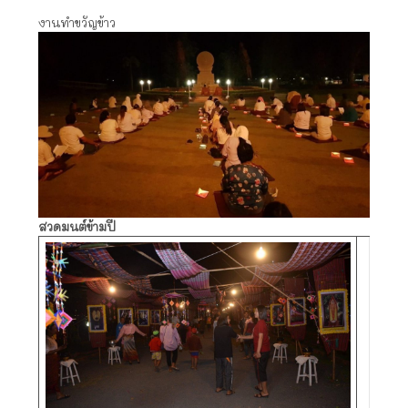
งานทำขวัญข้าว
สวดมนต์ข้ามปี
สวดมนต์ข้ามปี