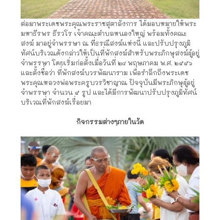
ต่อมาพระเดชพระคุณพระราชสุตาลังการ ได้มอบหมายให้พระ
มหาธีรพร ธีรวโร เจ้าคณะตำบลหนองใหญ่ พร้อมทั้งคณะ
สงฆ์ มาอยู่จำพรรษา ณ ที่ธรณีสงฆ์แห่งนี้ และปรับปรุงภูมิ
ทัศน์บริเวณดังกล่าวให้เป็นที่พักสงฆ์สำหรับพระภิกษุสงฆ์ผู้อยู่
จำพรรษา โดยเริ่มก่อตั้งเมื่อวันที่ ๒๘ พฤษภาคม พ.ศ. ๒๕๕๖
และตั้งชื่อว่า ที่พักสงฆ์บวรพัฒนาราม เพื่อรำลึกถึงพระเดช
พระคุณหลวงพ่อพระครูบวรวิชาญาณ ปัจจุบันมีพระภิกษุผู้อยู่
จำพรรษา จำนวน ๕ รูป และได้มีการพัฒนาปรับปรุงภูมิทัศน์
บริเวณที่พักสงฆ์เรื่อยมา
กิจกรรมต่างๆภายในวัด