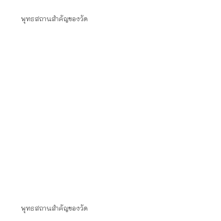
งานลำรึกบุพการี
พุทธสถานสำคัญของวัด