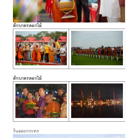
ตักบาตรดอกไม้
ตักบาตรดอกไม้
วันลอยกระทง