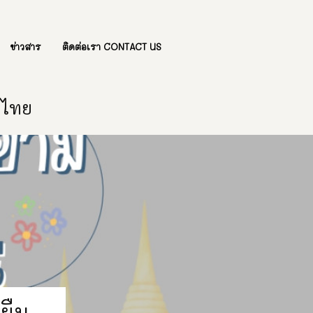
ข่าวสาร
ติดต่อเรา CONTACT US
องไทย
ยืน