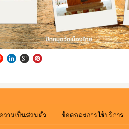
วามเป็นส่วนตัว
ข้อตกลงการใช้บริการ