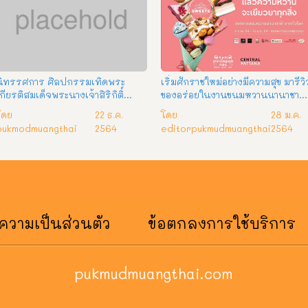
นิทรรศการ ศิลปกรรมเทิดพระ
เริ่มศักราชใหม่อย่างมีความสุข มารีวิ
กียรติสมเด็จพระนางเจ้าสิริกิติ์
ของอร่อยในงานขนมหวานนานาชาติ
พระบรมราชินีนาถ พระบรมราชชนนี
ประจำปี “Signature Sweets 2021
โดย
22 ธ.ค.
โดย
28 ม.ค.
ันปีหลวง ครั้งที่ 24
ที่ศูนย์การค้าเซ็นทรัลทั่วประเทศ
pukmodmuangthai
2564
editorpukmudmuangthai
2564
วามเป็นส่วนตัว
ข้อตกลงการใช้บริการ
pukmudmuangthai.com