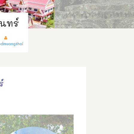
ินทร์
dmuangthai
์