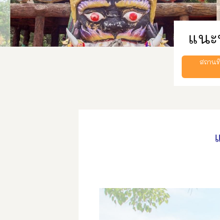
แนะน
สถานท