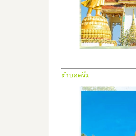
ตำบลตรึม