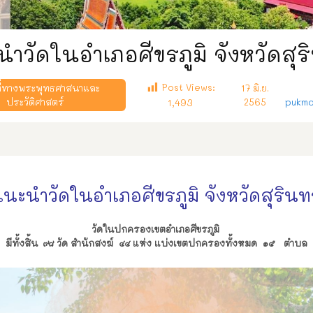
ำวัดในอำเภอศีขรภูมิ จังหวัดสุร
Post Views:
ี่ทางพระพุทธศาสนาและ
17 มิ.ย.
ประวัติศาสตร์
2565
pukmo
1,493
แนะนำวัดในอำเภอศีขรภูมิ จังหวัดสุรินทร
วัดในปกครองเขตอำเภอศีขรภูมิ
มีทั้งสิ้น ๙๘ วัด สำนักสงฆ์ ๔๔ แห่ง แบ่งเขตปกครองทั้งหมด ๑๕ ตำบล