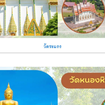
วัดระแงง