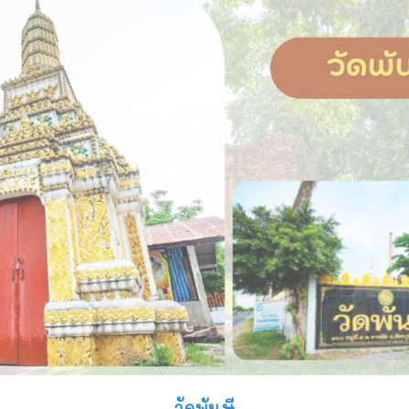
วัดพันษี