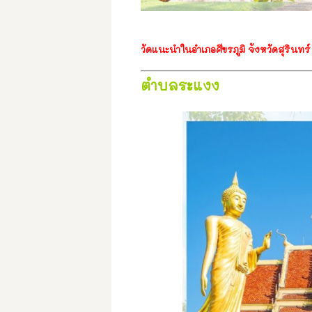
วัดแนะนำในอำเภอศีขรภูมิ จังหวัดสุรินทร์
ตำบลระแงง