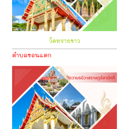
วัดทรายขาว
ตำบลขอนแตก