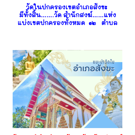
วัดในปกครองเขตอำเภอสังขะ
มีทั้งสิ้น…….วัด สำนักสงฆ์……แห่ง
แบ่งเขตปกครองทั้งหมด ๑๒ ตำบล