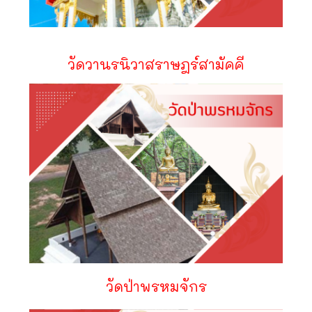
วัดวานรนิวาสราษฎร์สามัคคี
วัดป่าพรหมจักร