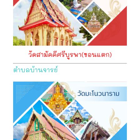
วัดสามัคคีศรีบูรพา(ขอนแตก)
ตำบลบ้านจารย์