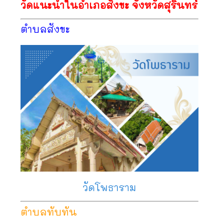
วัดแนะนำในอำเภอสังขะ จังหวัดสุรินทร์
ตำบลสังขะ
วัดโพธาราม
ตำบลทับทัน