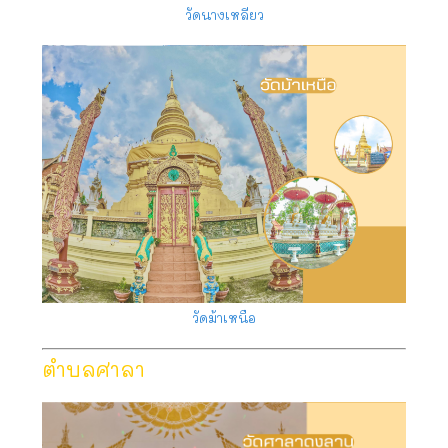
วัดนางเหลียว
วัดม้าเหนือ
ตำบลศาลา