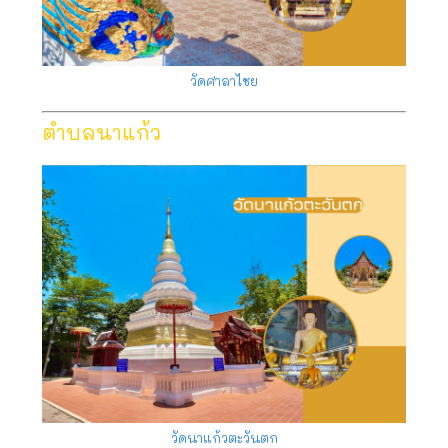
วัดศาลาไชย
ตำบลนาแก้ว
วัดนาแก้วตะวันตก