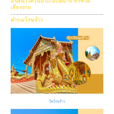
แนะนำวัดในอำเภอเเม่สาย จังหวัด
เชียงราย
ตำบลวังพร้าว
วัดวังพร้าว