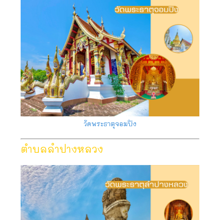
วัดพระธาตุจอมปิง
ตำบลลำปางหลวง