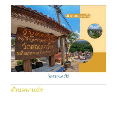
วัดสองแควใต้
ตำบลนาเเส่ง