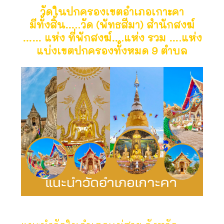
วัดในปกครองเขตอำเภอเกาะคา
มีทั้งสิ้น…..วัด (พัทธสีมา) สำนักสงฆ์
…… แห่ง ที่พักสงฆ์….แห่ง รวม ….แห่ง
แบ่งเขตปกครองทั้งหมด 9 ตำบล